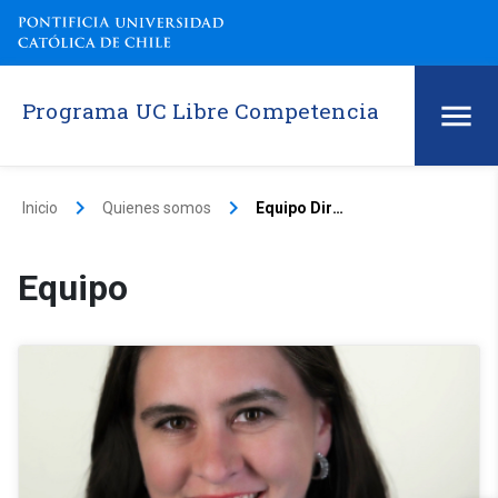
Programa UC Libre Competencia
keyboard_arrow_right
keyboard_arrow_right
Inicio
Quienes somos
Equipo Directivo
Equipo