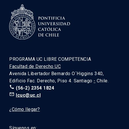
PROGRAMA UC LIBRE COMPETENCIA
Facultad de Derecho UC
Avenida Libertador Bernardo O´Higgins 340,
Edificio Fac. Derecho, Piso 4. Santiago
-
Chile.
call
(56-2) 2354 1824
mail_outline
lcuc@uc.cl
¿Cómo llegar?
Síguenos en: