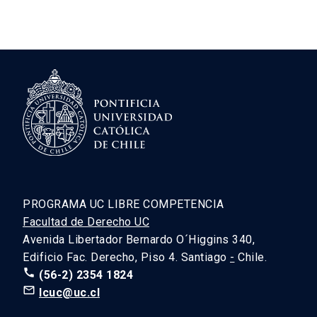
PROGRAMA UC LIBRE COMPETENCIA
Facultad de Derecho UC
Avenida Libertador Bernardo O´Higgins 340,
Edificio Fac. Derecho, Piso 4. Santiago
-
Chile.
call
(56-2) 2354 1824
mail_outline
lcuc@uc.cl