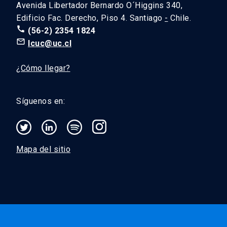
Avenida Libertador Bernardo O´Higgins 340,
Edificio Fac. Derecho, Piso 4. Santiago
-
Chile.
call
(56-2) 2354 1824
mail_outline
lcuc@uc.cl
¿Cómo llegar?
Síguenos en:
Mapa del sitio