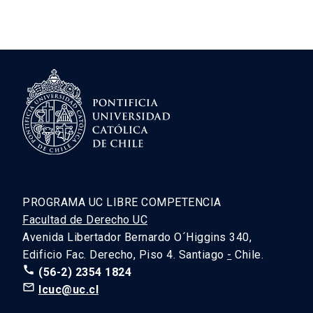
PROGRAMA UC LIBRE COMPETENCIA
Facultad de Derecho UC
Avenida Libertador Bernardo O´Higgins 340,
Edificio Fac. Derecho, Piso 4. Santiago
-
Chile.
call
(56-2) 2354 1824
mail_outline
lcuc@uc.cl