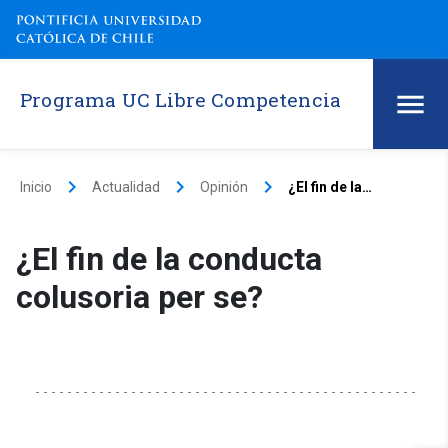
Programa UC Libre Competencia
keyboard_arrow_right
keyboard_arrow_right
keyboard_arrow_right
Inicio
Actualidad
Opinión
¿El fin de la conducta colusoria per se?
¿El fin de la conducta
colusoria per se?