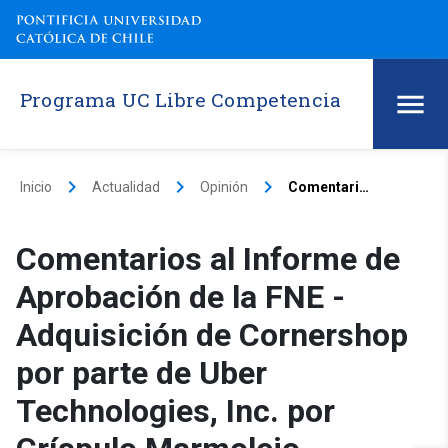
Programa UC Libre Competencia
keyboard_arrow_right
keyboard_arrow_right
keyboard_arrow_right
Inicio
Actualidad
Opinión
Comentarios al Informe de Aprobación de la FNE - Adquisición de Cornershop por parte de Uber Technologies, Inc. por Críspulo Marmolejo
Comentarios al Informe de
Aprobación de la FNE -
Adquisición de Cornershop
por parte de Uber
Technologies, Inc. por