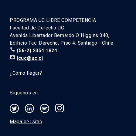
PROGRAMA UC LIBRE COMPETENCIA
Facultad de Derecho UC
Avenida Libertador Bernardo O´Higgins 340,
Edificio Fac. Derecho, Piso 4. Santiago
-
Chile.
call
(56-2) 2354 1824
mail_outline
lcuc@uc.cl
¿Cómo llegar?
Síguenos en:
Mapa del sitio