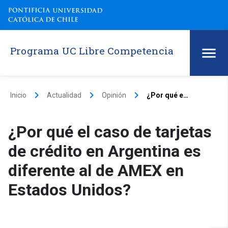
Programa UC Libre Competencia
keyboard_arrow_right
keyboard_arrow_right
keyboard_arrow_right
Inicio
Actualidad
Opinión
¿Por qué el caso de tarjetas de crédito en Argentina es diferente al de AMEX en Estados Unidos?
¿Por qué el caso de tarjetas
de crédito en Argentina es
diferente al de AMEX en
Estados Unidos?