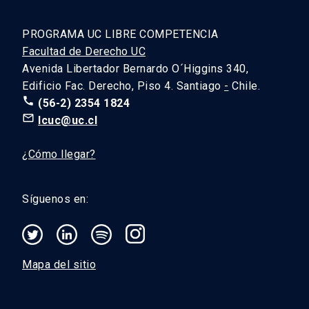
PROGRAMA UC LIBRE COMPETENCIA
Facultad de Derecho UC
Avenida Libertador Bernardo O´Higgins 340,
Edificio Fac. Derecho, Piso 4. Santiago
-
Chile.
call
(56-2) 2354 1824
mail_outline
lcuc@uc.cl
¿Cómo llegar?
Síguenos en:
Mapa del sitio