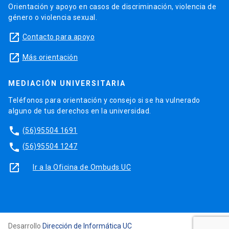
Orientación y apoyo en casos de discriminación, violencia de
género o violencia sexual.
launch
Contacto para apoyo
launch
Más orientación
MEDIACIÓN UNIVERSITARIA
Teléfonos para orientación y consejo si se ha vulnerado
alguno de tus derechos en la universidad.
phone
(56)95504 1691
phone
(56)95504 1247
launch
Ir a la Oficina de Ombuds UC
Desarrollo
Dirección de Informática UC