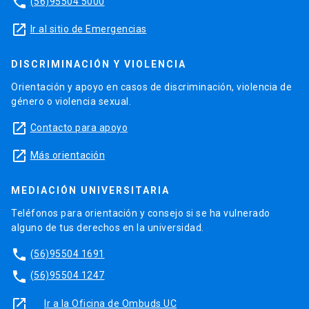
phone
(56)95504 5000
launch
Ir al sitio de Emergencias
DISCRIMINACIÓN Y VIOLENCIA
Orientación y apoyo en casos de discriminación, violencia de
género o violencia sexual.
launch
Contacto para apoyo
launch
Más orientación
MEDIACIÓN UNIVERSITARIA
Teléfonos para orientación y consejo si se ha vulnerado
alguno de tus derechos en la universidad.
phone
(56)95504 1691
phone
(56)95504 1247
launch
Ir a la Oficina de Ombuds UC