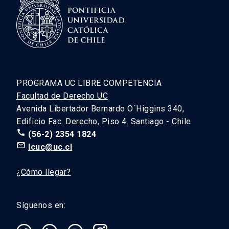
PROGRAMA UC LIBRE COMPETENCIA
Facultad de Derecho UC
Avenida Libertador Bernardo O´Higgins 340,
Edificio Fac. Derecho, Piso 4. Santiago
-
Chile.
call
(56-2) 2354 1824
mail_outline
lcuc@uc.cl
¿Cómo llegar?
Síguenos en: