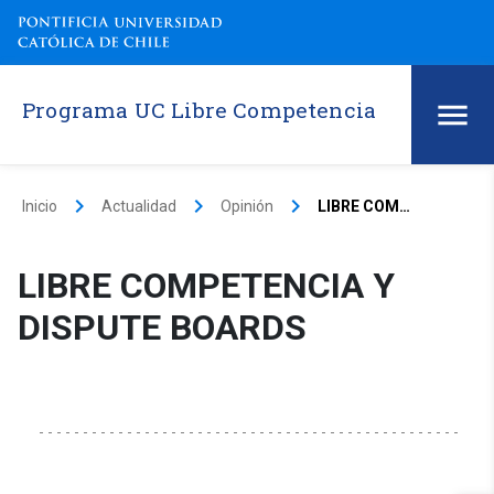
Programa UC Libre Competencia
keyboard_arrow_right
keyboard_arrow_right
keyboard_arrow_right
Inicio
Actualidad
Opinión
LIBRE COMPETENCIA Y DISPUTE BOARDS
LIBRE COMPETENCIA Y
DISPUTE BOARDS